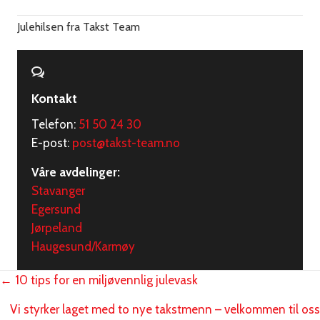
Julehilsen fra Takst Team
Kontakt
Telefon:
51 50 24 30
E-post:
post@takst-team.no
Våre avdelinger:
Stavanger
Egersund
Jørpeland
Haugesund/Karmøy
Posts
← 10 tips for en miljøvennlig julevask
navigation
Vi styrker laget med to nye takstmenn – velkommen til oss