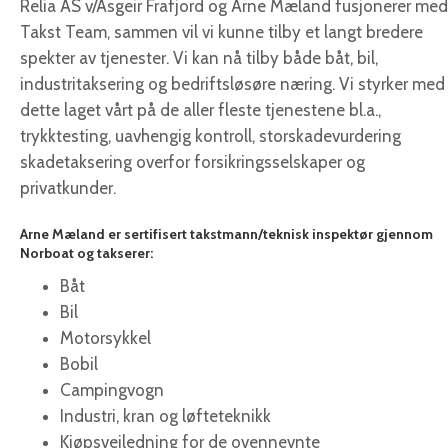
Relia AS v/Asgeir Frafjord og Arne Mæland fusjonerer med
Takst Team, sammen vil vi kunne tilby et langt bredere
spekter av tjenester. Vi kan nå tilby både båt, bil,
industritaksering og bedriftsløsøre næring. Vi styrker med
dette laget vårt på de aller fleste tjenestene bl.a.,
trykktesting, uavhengig kontroll, storskadevurdering
skadetaksering overfor forsikringsselskaper og
privatkunder.
Arne Mæland er sertifisert takstmann/teknisk inspektør gjennom
Norboat og takserer:
Båt
Bil
Motorsykkel
Bobil
Campingvogn
Industri, kran og løfteteknikk
Kjøpsveiledning for de ovennevnte