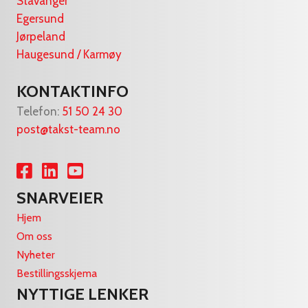
Stavanger
Egersund
Jørpeland
Haugesund / Karmøy
KONTAKTINFO
Telefon:
51 50 24 30
post@takst-team.no
Lenke til Facebook
Lenke til LinkedIn
Lenke til YouTube
SNARVEIER
Hjem
Om oss
Nyheter
Bestillingsskjema
NYTTIGE LENKER