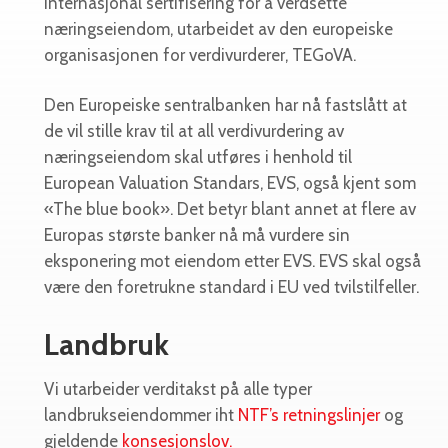
internasjonal sertifisering for å verdsette
næringseiendom, utarbeidet av den europeiske
organisasjonen for verdivurderer, TEGoVA.
Den Europeiske sentralbanken har nå fastslått at
de vil stille krav til at all verdivurdering av
næringseiendom skal utføres i henhold til
European Valuation Standars, EVS, også kjent som
«The blue book». Det betyr blant annet at flere av
Europas største banker nå må vurdere sin
eksponering mot eiendom etter EVS. EVS skal også
være den foretrukne standard i EU ved tvilstilfeller.
Landbruk
Vi utarbeider verditakst på alle typer
landbrukseiendommer iht
NTF’s retningslinjer
og
gjeldende
konsesjonslov.