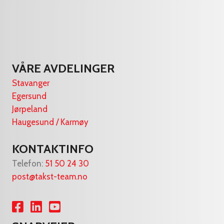
VÅRE AVDELINGER
Stavanger
Egersund
Jørpeland
Haugesund / Karmøy
KONTAKTINFO
Telefon:
51 50 24 30
post@takst-team.no
Lenke til Facebook
Lenke til LinkedIn
Lenke til YouTube