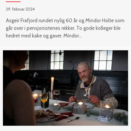
29. februar 2024
Asgeir Frafjord rundet nylig 60 år og Mindor Holte som
går over i pensjonistenes rekker. To gode kolleger ble
hedret med kake og gaver. Mindor...