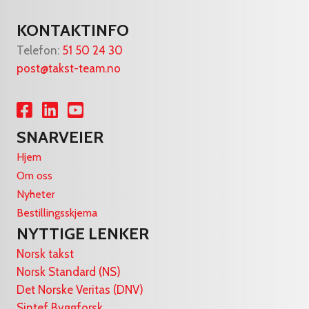
KONTAKTINFO
Telefon:
51 50 24 30
post@takst-team.no
Lenke til Facebook
Lenke til LinkedIn
Lenke til YouTube
SNARVEIER
Hjem
Om oss
Nyheter
Bestillingsskjema
NYTTIGE LENKER
Norsk takst
Norsk Standard (NS)
Det Norske Veritas (DNV)
Sintef Byggforsk