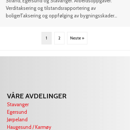
Strand, Egersund og Stavanger. Arbeidsoppgaver:
Verditaksering og tilstandsrapportering av
boligerTaksering og oppfølging av bygningsskader...
1
2
Neste »
VÅRE AVDELINGER
Stavanger
Egersund
Jørpeland
Haugesund / Karmøy