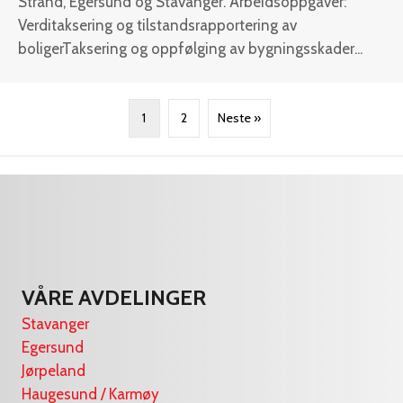
Strand, Egersund og Stavanger. Arbeidsoppgaver:
Verditaksering og tilstandsrapportering av
boligerTaksering og oppfølging av bygningsskader...
1
2
Neste »
VÅRE AVDELINGER
Stavanger
Egersund
Jørpeland
Haugesund / Karmøy