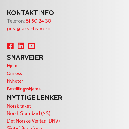
KONTAKTINFO
Telefon:
51 50 24 30
post@takst-team.no
Lenke til Facebook
Lenke til LinkedIn
Lenke til YouTube
SNARVEIER
Hjem
Om oss
Nyheter
Bestillingsskjema
NYTTIGE LENKER
Norsk takst
Norsk Standard (NS)
Det Norske Veritas (DNV)
Sintef Byggforsk