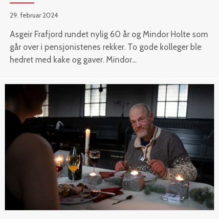
29. februar 2024
Asgeir Frafjord rundet nylig 60 år og Mindor Holte som
går over i pensjonistenes rekker. To gode kolleger ble
hedret med kake og gaver. Mindor...