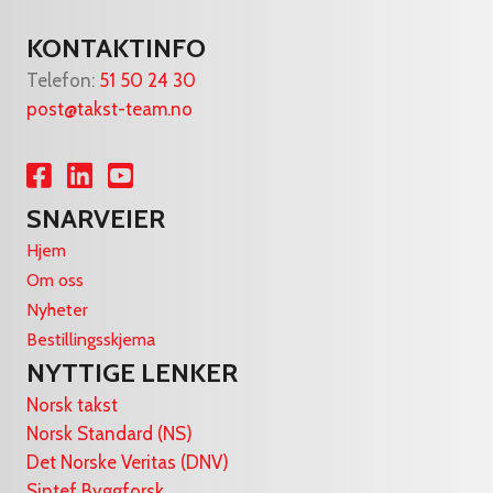
KONTAKTINFO
Telefon:
51 50 24 30
post@takst-team.no
Lenke til Facebook
Lenke til LinkedIn
Lenke til YouTube
SNARVEIER
Hjem
Om oss
Nyheter
Bestillingsskjema
NYTTIGE LENKER
Norsk takst
Norsk Standard (NS)
Det Norske Veritas (DNV)
Sintef Byggforsk