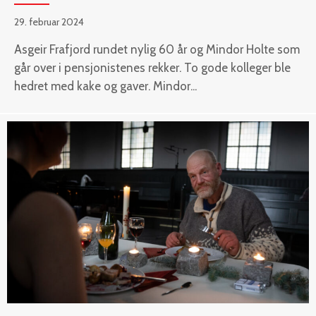
29. februar 2024
Asgeir Frafjord rundet nylig 60 år og Mindor Holte som
går over i pensjonistenes rekker. To gode kolleger ble
hedret med kake og gaver. Mindor...