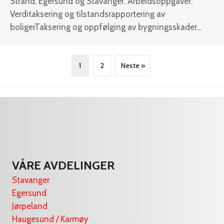
Strand, Egersund og Stavanger. Arbeidsoppgaver:
Verditaksering og tilstandsrapportering av
boligerTaksering og oppfølging av bygningsskader...
1
2
Neste »
VÅRE AVDELINGER
Stavanger
Egersund
Jørpeland
Haugesund / Karmøy