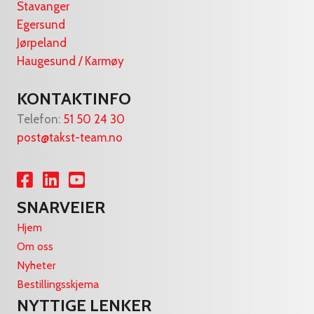
Stavanger
Egersund
Jørpeland
Haugesund / Karmøy
KONTAKTINFO
Telefon:
51 50 24 30
post@takst-team.no
Lenke til Facebook
Lenke til LinkedIn
Lenke til YouTube
SNARVEIER
Hjem
Om oss
Nyheter
Bestillingsskjema
NYTTIGE LENKER