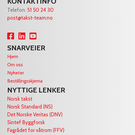
KONTAKTINFO
Telefon:
51 50 24 30
post@takst-team.no
Lenke til Facebook
Lenke til LinkedIn
Lenke til YouTube
SNARVEIER
Hjem
Om oss
Nyheter
Bestillingsskjema
NYTTIGE LENKER
Norsk takst
Norsk Standard (NS)
Det Norske Veritas (DNV)
Sintef Byggforsk
Fagrådet for våtrom (FFV)