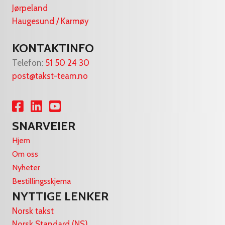
Jørpeland
Haugesund / Karmøy
KONTAKTINFO
Telefon:
51 50 24 30
post@takst-team.no
Lenke til Facebook
Lenke til LinkedIn
Lenke til YouTube
SNARVEIER
Hjem
Om oss
Nyheter
Bestillingsskjema
NYTTIGE LENKER
Norsk takst
Norsk Standard (NS)