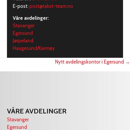
E-post:
post@takst-team.no
Våre avdelinger:
Stavanger
Egersund
Jørpeland
Haugesund/Karmøy
Posts
Nytt avdelingskontor i Egersund →
navigation
VÅRE AVDELINGER
Stavanger
Egersund