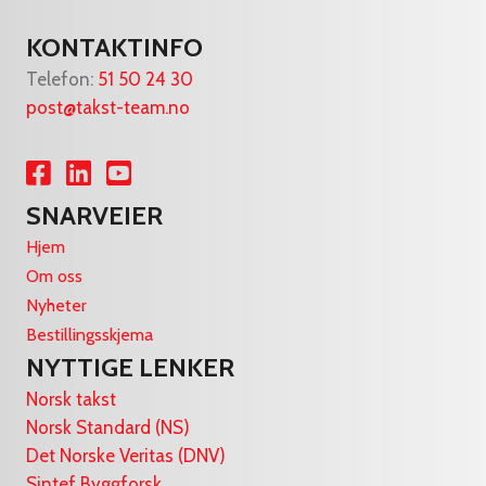
KONTAKTINFO
Telefon:
51 50 24 30
post@takst-team.no
Lenke til Facebook
Lenke til LinkedIn
Lenke til YouTube
SNARVEIER
Hjem
Om oss
Nyheter
Bestillingsskjema
NYTTIGE LENKER
Norsk takst
Norsk Standard (NS)
Det Norske Veritas (DNV)
Sintef Byggforsk