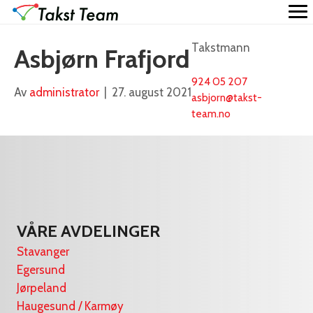
Takstmann
Asbjørn Frafjord
924 05 207
Av
administrator
|
27. august 2021
asbjorn@takst-
team.no
VÅRE AVDELINGER
Stavanger
Egersund
Jørpeland
Haugesund / Karmøy